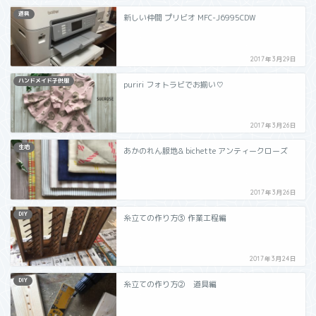
道具
新しい仲間 プリビオ MFC-J6995CDW
2017年3月29日
ハンドメイド子供服
puriri フォトラビでお揃い♡
2017年3月26日
生地
あかのれん服地& bichette アンティークローズ
2017年3月26日
DIY
糸立ての作り方③ 作業工程編
2017年3月24日
DIY
糸立ての作り方② 道具編