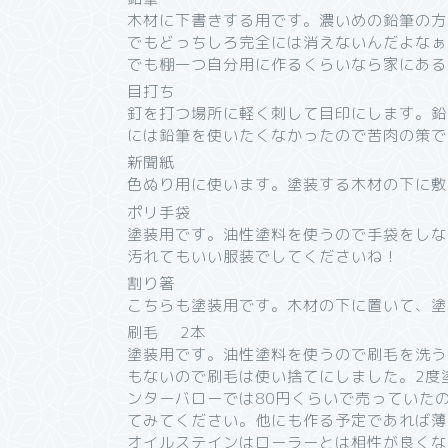
木材に下書きする用です。濃いめの鉛筆の方
でもどっちしろ完全には消えないんだよなぁ
でも棚一つ自分用に作るくらいなら家にある
目打ち
釘を打つ場所に軽く刺して目印にします。鉛
には鉛筆を使いたくなかったので苦肉の策で
新聞紙
色ぬり用に使います。塗装する木材の下に敷
ポリ手袋
塗装用です。油性塗料を使うので手袋をしな
汚れてもいい服装でしてくださいね！
割り箸
こちらも塗装用です。木材の下に置いて、塗
刷毛 2本
塗装用です。油性塗料を使うので刷毛を洗う
もないので刷毛は使い捨てにしました。2度
ンターバローでは80円くらいで売っていた
てみてください。他にも作る予定であれば薄
オイルステインはローラーとは相性が良くな