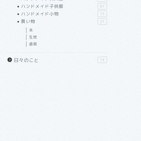
ハンドメイド子供服
67
ハンドメイド小物
15
買い物
21
本
生地
道具
日々のこと
14