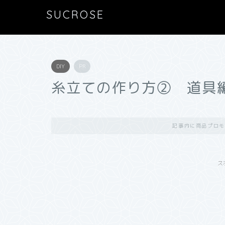
SUCROSE
DIY
PR
糸立ての作り方② 道具
記事内に商品プロモ
ス