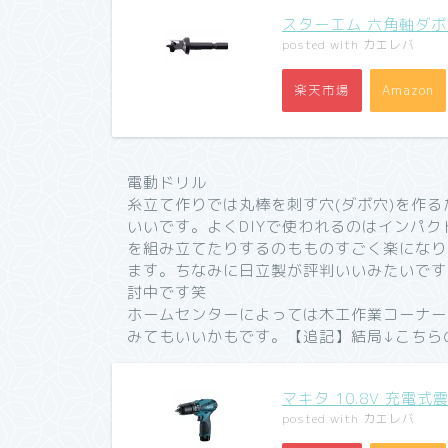
スターエム 六角軸ダボ錐
posted with
カエレバ
楽天市場
Amazon
電動ドリル
糸立て作りでは丸棒を刺す穴(ダボ穴)を作
いいです。よくDIYで使われるのはインパ
を組み立てたりするのもものすごく楽になり
ます。ちなみに日立製が評判いいみたいです
討中です笑
ホームセンターによっては木工作業コーナー
みてもいいかもです。【追記】結局↓こちらの
マキタ 10.8V 充電式
posted with
カエレバ