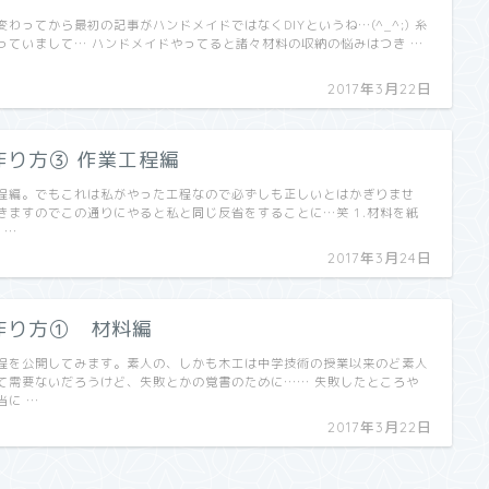
わってから最初の記事がハンドメイドではなくDIYというね…(^_^;) 糸
っていまして… ハンドメイドやってると諸々材料の収納の悩みはつき …
2017年3月22日
作り方③ 作業工程編
程編。でもこれは私がやった工程なので必ずしも正しいとはかぎりませ
きますのでこの通りにやると私と同じ反省をすることに…笑 1.材料を紙
 …
2017年3月24日
作り方① 材料編
程を公開してみます。素人の、しかも木工は中学技術の授業以来のど素人
て需要ないだろうけど、失敗とかの覚書のために…… 失敗したところや
当に …
2017年3月22日