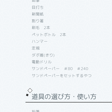
鉛筆
目打ち
新聞紙
割り箸
刷毛 2本
ペットボトル 2本
ハンマー
定規
ダボ錐(きり)
電動ドリル
サンドペーパー ＃80 ＃240
サンドペーパーをセットするやつ
道具の選び方・使い方
鉛筆