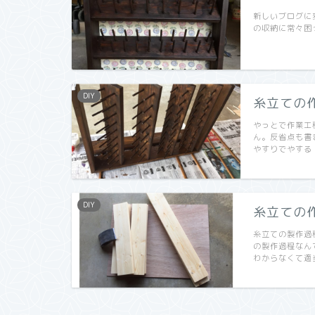
新しいブログに変
の収納に常々困
DIY
糸立ての
やっとで作業工
ん。反省点も書
やすりでやする
DIY
糸立ての
糸立ての製作過
の製作過程なん
わからなくて適