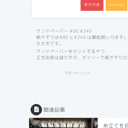
楽天市場
Amazon
サンドペーパー #80 #240
紙やすりは#80 と#240 は最低限いりま
大丈夫です。
サンドペーパーをセットするやつ
正式名称は謎ですが、ダイソーで紙やすりの
スポンサーリンク
関連記事
DIY
糸立てを