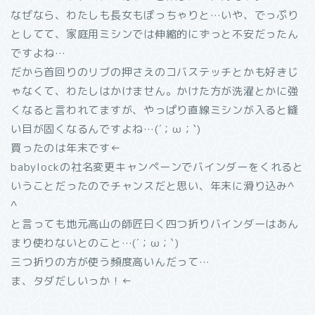
なぜなら、わたしも長女もぽっちゃりと…いや、でっぷり
としてて、家庭用ミシンでは伸縮的にずっと不安だったん
ですよね…
だから首回りのリブの押さえのコバステッチとかも好きじ
ゃなくて、わたしはかけません。かけた方が洗濯とかに強
くなると言われてますが、やっぱり直線ミシンが入ると縫
い目が固くなるんですよね…(´；ω；`)
買ったのは年末です←
babylockの社名変更キャンペーンでバインダーをくれると
いうことだったのでチャンスだと思い、年末に滑り込み^
^
と言っても地元高山の師匠曰く四つ折りバインダーはあん
まり使わないとのこと…(´；ω；`)
三つ折りの方が使う頻度高いんだって…
ま、タダだしいっか！←