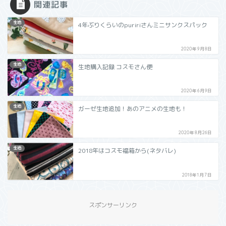
関連記事
生地
4年ぶりくらいのpuririさんミニサンクスパック
2020年9月8日
生地
生地購入記録 コスモさん便
2020年6月9日
生地
ガーゼ生地追加！あのアニメの生地も！
2020年8月26日
生地
2018年はコスモ福箱から(ネタバレ)
2018年1月7日
スポンサーリンク