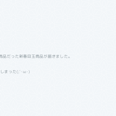
商品だった新春目玉商品が届きました。
った(;´･ω･)