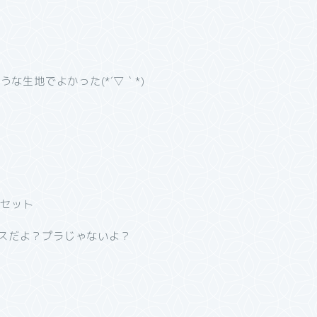
な生地でよかった(*´▽｀*)
ラスだよ？プラじゃないよ？