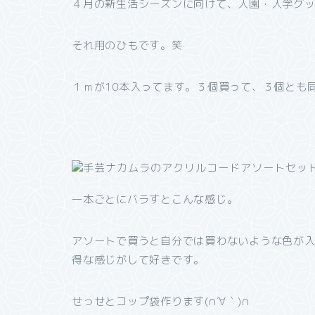
４月の新生活シーズンに向けて、入園・入学グ
それ用のひもです。笑
１ｍが10本入ってます。３個買って、３個とも
一本ごとにバラすとこんな感じ。
アソートで買うと自分では買わないような色が
得な感じがして好きです。
せっせとコップ袋作ります(∩´∀｀)∩