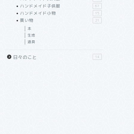
ハンドメイド子供服
67
ハンドメイド小物
15
買い物
21
本
生地
道具
日々のこと
14