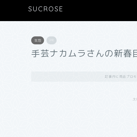
SUCROSE
生地
PR
手芸ナカムラさんの新春
記事内に商品プロモ
ス