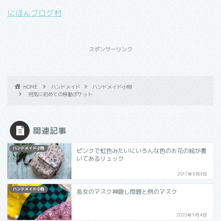
にほんブログ村
スポンサーリンク
HOME
ハンドメイド
ハンドメイド小物
何気に初めての移動ポケット
関連記事
ハンドメイド小物
ピンクで虹色みたいにいろんな色のお花の絵が書
いてあるリュック
2017年8月8日
ハンドメイド小物
長女のマスク神隠し問題と例のマスク
2020年9月4日