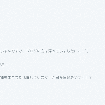
るんですが、ブログの方は滞っていました(´･ω･｀)
5月……
長袖もまだまだ活躍しています！昨日今日暖房ですよ！？
す！