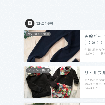
関連記事
ハンドメイド子供服
失敗だらけ
(´；ω；`)
今日は朝から色
めだー(-_-;
ハンドメイド子供服
リトルブ
友人からの依頼
のいるお家で、
らいました！ 