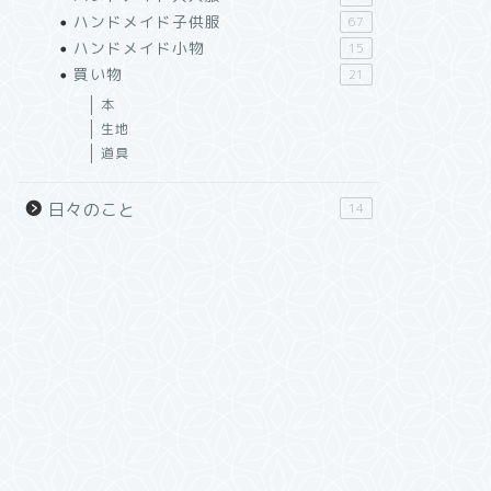
ハンドメイド子供服
67
ハンドメイド小物
15
買い物
21
本
生地
道具
日々のこと
14