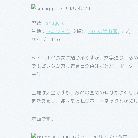
型紙：
snuggle
生地：
トミショウ
(身頃)、
ねこの隠れ家
(リブ)
サイズ：120
タイトルの長女に媚び系ですが、文字通り、私
でもピンクが落ち着き目の色味だとか、ボーダ
ー笑
生地は天竺ですが、厚めの固めの伸びがよくな
まだあるし、痩せたら私のボートネックとかに
着画です。