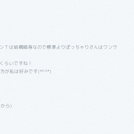
ボンＴは結構細身なので標準よりぽっちゃりさんはワンサ
いくらいですね！
私は好みです(*^^*)