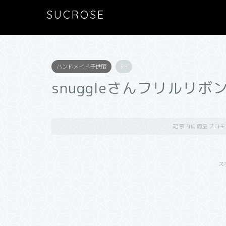
SUCROSE
ハンドメイド子供服
PR
snuggleさんフリルリ
記事内に商品プロモ
ス