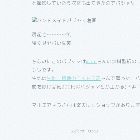
と撮影していたら次女も出てきたのでパシャリ
寝起き～～～～笑
寝ぐせヤバいな笑
ちなみにこのパジャマは
muni
さんの無料型紙の
ンツです。
生地は
生地・服地のニット工房
さんで買った、パ
間を除けば約200円のパジャマとか上がる( *´艸｀
マホエアネラさんは楽天にもショップがあります
スポンサーリンク