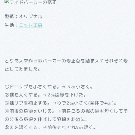
型紙：オリジナル
生地：
ニット工房
とりあえず昨日のパーカーの修正点を踏まえてそれぞれ修
正してみました。
①ドロップを小さくする。→３㎝小さく。
②袖を太くする。→2㎝脇線を下げた。
③袖リブを補正する。→わで2㎝小さく(全体で4㎝)。
④前後の身頃をいじる。→前身ごろの裾の幅を短くしてそ
の分後ろ身頃を伸ばして脇線を斜めに。
⑤丈を短くする。→前後それぞれ5㎝短く。