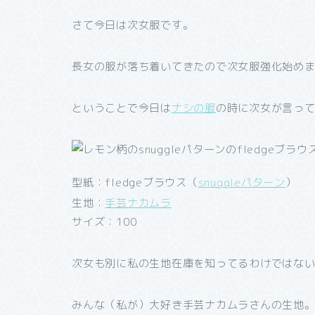
さて今日は次女服です。
長女の服が落ち着いてきたので次女服強化始め
ということで今日は
ナシの服
の時に次女が言っ
型紙：fledgeブラウス（
snuggleパターン
）
生地：
手芸ナカムラ
サイズ：100
次女も別に私の生地在庫を知ってるわけではな
みんな（私が）大好き手芸ナカムラさんの生地