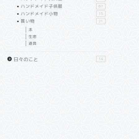
ハンドメイド子供服
67
ハンドメイド小物
15
買い物
21
本
生地
道具
日々のこと
14