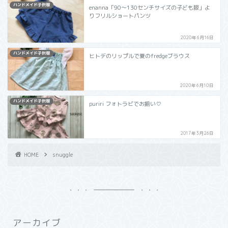
ハンドメイド子供服
enanna「90～130センチサイズの子ども服」よ
りフリルショートパンツ
2020年6月16日
ハンドメイド子供服
ヒトデのリップルで夏のfredgeブラウス
2020年6月10日
ハンドメイド子供服
puriri フォトラビでお揃い♡
2017年3月26日
HOME
snuggle
アーカイブ