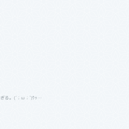
。(´；ω；`)ｳｯ…