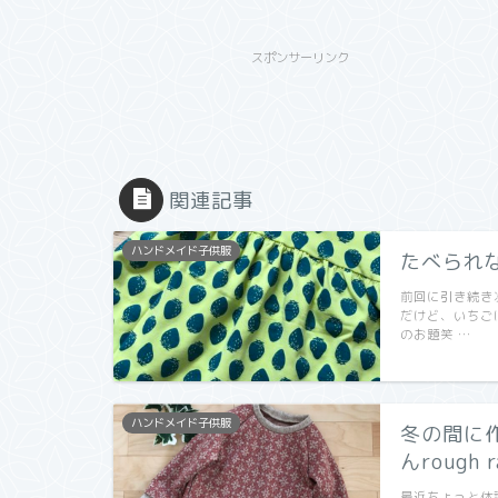
スポンサーリンク
関連記事
ハンドメイド子供服
たべられ
前回に引き続き
だけど、いちご
のお題笑 …
ハンドメイド子供服
冬の間に作
んrough r
最近ちょっと体