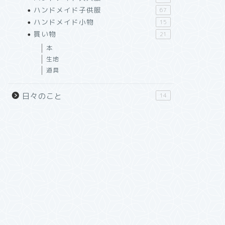
ハンドメイド子供服
67
ハンドメイド小物
15
買い物
21
本
生地
道具
日々のこと
14