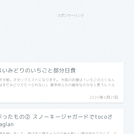
スポンサーリンク
ないみどりのいちごと部分日食
次女服。次女リクエストになります。 今回のお題は「いちごのふくなん
はまだみどりでたべられない」 最早何らかの暗号なのかなと思うレベル
2020年6月21日
ったもの② スノーキージャガードでtocoさ
aglan
調を崩しまして、夜はすぐ寝ちゃうので中々新しい服が作れてなくて、ど