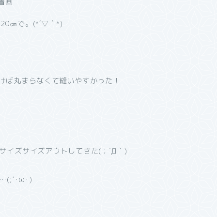
㎝で。(*´▽｀*)
除けば丸まらなくて縫いやすかった！
サイズサイズアウトしてきた(；´Д｀)
;´･ω･)