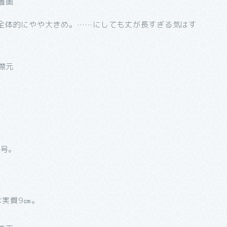
ので全体的にやや大きめ。……にしても丈が長すぎる気はす
２号。
は実質9㎝。