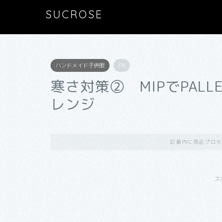
SUCROSE
ハンドメイド子供服
PR
寒さ対策② MIPでPAL
レンジ
記事内に商品プロモ
ス