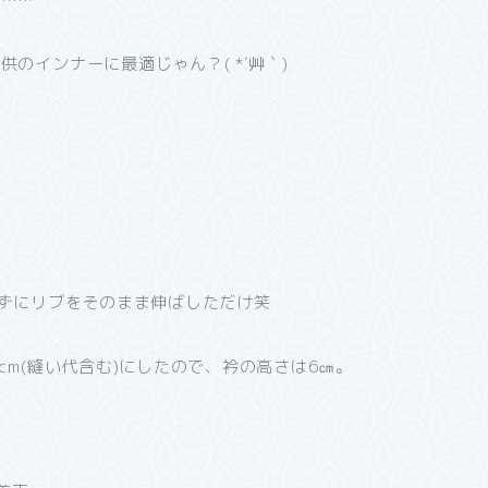
のインナーに最適じゃん？( *´艸｀)
らずにリブをそのまま伸ばしただけ笑
cm(縫い代含む)にしたので、衿の高さは6㎝。