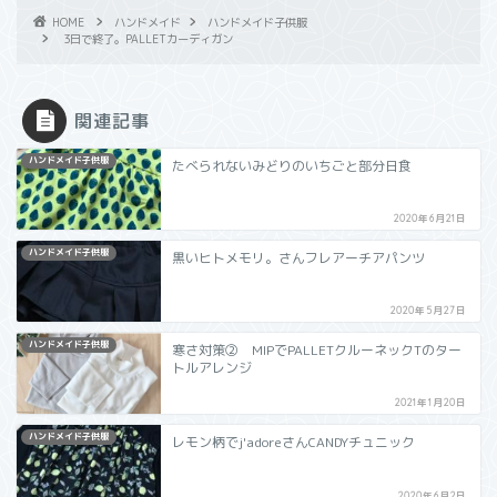
HOME
ハンドメイド
ハンドメイド子供服
3日で終了。PALLETカーディガン
関連記事
ハンドメイド子供服
たべられないみどりのいちごと部分日食
2020年6月21日
ハンドメイド子供服
黒いヒトメモリ。さんフレアーチアパンツ
2020年5月27日
ハンドメイド子供服
寒さ対策② MIPでPALLETクルーネックTのター
トルアレンジ
2021年1月20日
ハンドメイド子供服
レモン柄でj'adoreさんCANDYチュニック
2020年6月2日