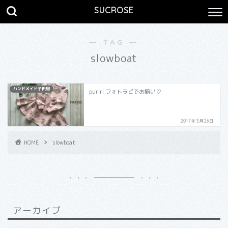
SUCROSE
― TAG ―
slowboat
ハンドメイド子供服
puriri フォトラビでお揃い♡
2017年3月26日
HOME
slowboat
アーカイブ