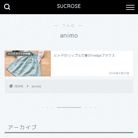
SUCROSE
― TAG ―
animo
ハンドメイド子供服
ヒトデのリップルで夏のfredgeブラウス
2020年6月10日
HOME
animo
アーカイブ