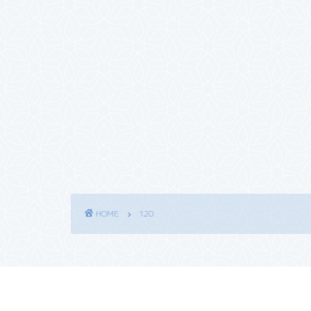
HOME
120