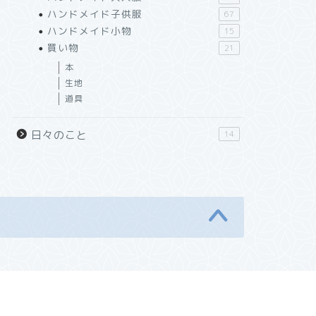
ハンドメイド子供服
67
ハンドメイド小物
15
買い物
21
本
生地
道具
日々のこと
14