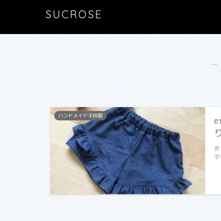
SUCROSE
―
ハンドメイド子供服
長
学