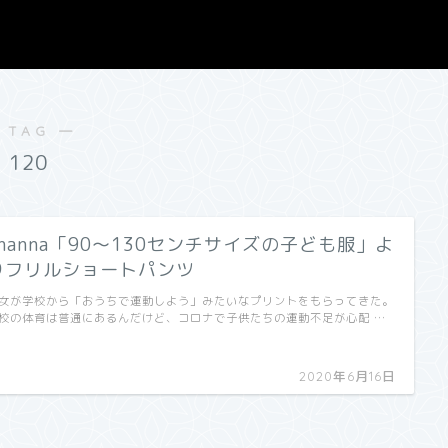
 TAG ―
120
enanna「90～130センチサイズの子ども服」よ
りフリルショートパンツ
女が学校から「おうちで運動しよう」みたいなプリントをもらってきた。
校の体育は普通にあるんだけど、コロナで子供たちの運動不足が心配 …
2020年6月16日