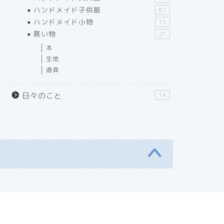
ハンドメイド子供服
67
ハンドメイド小物
15
買い物
21
本
生地
道具
日々のこと
14