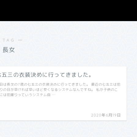
 TAG ―
長女
七五三の衣装決めに行ってきました。
日は長女の7歳の七五三の衣装決めに行ってきました。 最近の七五三は前
りの日が早ければ早いほど安くなるシステムなんですね。 私が子供のこ
には前撮りっていうシステム自 …
2020年6月19日