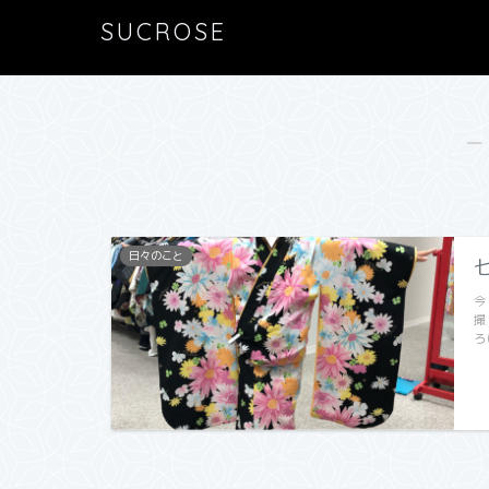
SUCROSE
―
日々のこと
今
撮
ろ