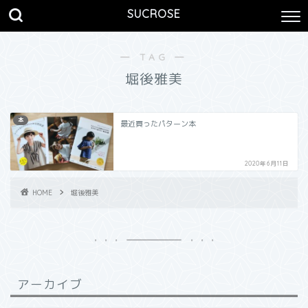
SUCROSE
― TAG ―
堀後雅美
本
最近買ったパターン本
2020年6月11日
HOME
堀後雅美
アーカイブ