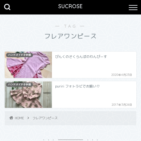
SUCROSE
― TAG ―
フレアワンピース
ハンドメイド子供服
ぴんくのさくらんぼのわんぴーす
2020年6月23日
ハンドメイド子供服
puriri フォトラビでお揃い♡
2017年3月26日
HOME
フレアワンピース