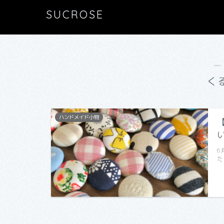
SUCROSE
―
く
ハンドメイド小物
6
た