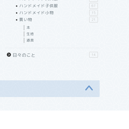
ハンドメイド子供服
67
ハンドメイド小物
15
買い物
21
本
生地
道具
日々のこと
14