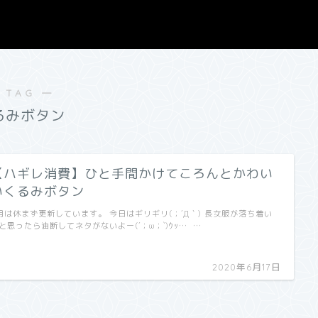
 TAG ―
るみボタン
【ハギレ消費】ひと手間かけてころんとかわい
いくるみボタン
月は休まず更新しています。 今日はギリギリ(；´Д｀) 長女服が落ち着い
と思ったら油断してネタがないよー(´；ω；`)ｳｯ… …
2020年6月17日